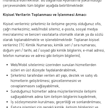
muhafaza edilmektedir. Bu bağlamda Aydınlatma yükümlülüğü
çerçevesindeki tüm bilgiler aşağıda belirtilmektedir.
Kişisel Verilerin Toplanması ve İşlenmesi Amacı
Kişisel verileriniz şirketimiz ile iletişime geçmiş olduğunuz ofis,
çağrı merkezimiz, web/mobil sitemiz, e-posta, sosyal medya
mecralarımız ve benzeri vasıtalarla otomatik olarak ya da sözlü
olarak toplanabilmekte ve işlenebilmektedir. Toplanan kişisel
verileriniz (TC Kimlik Numarası, kimlik seri / sıra numarası,
doğum yeri / tarihi, ad / soyad gibi kimlik bilgilerini, e-mail adresi,
telefon numarası ve adresi gibi iletişim bilgilerini),
Web/Mobil sitelerimiz üzerinden sunulan hizmetlerden
sizleri en üst düzeyde faydalandırabilmek,
Şirketimiz tarafından verilen alt yapı, destek ve satış vb.
hizmetlerin geliştirilmesi, güncellenmesini ve
cevaplanmasını sağlayabilmek,
Sunduğumuz hizmetler adına müşterilerimizle iletişimi
sağlayabilmek adına tüm iletişim bilgilerini kaydetmek,
İş sözleşmesinin kurulması, geçerliliği ve sonlandırılması,
Fatura işlemleri için gerekli kimlik, iletişim bilgileriniz ve