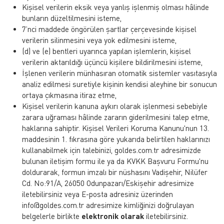
Kişisel verilerin eksik veya yanlış işlenmiş olması hâlinde
bunların düzeltilmesini isteme,
7’nci maddede öngörülen şartlar çerçevesinde kişisel
verilerin silinmesini veya yok edilmesini isteme,
(d) ve (e) bentleri uyarınca yapılan işlemlerin, kişisel
verilerin aktarıldığı üçüncü kişilere bildirilmesini isteme,
İşlenen verilerin münhasıran otomatik sistemler vasıtasıyla
analiz edilmesi suretiyle kişinin kendisi aleyhine bir sonucun
ortaya çıkmasına itiraz etme,
Kişisel verilerin kanuna aykırı olarak işlenmesi sebebiyle
zarara uğraması hâlinde zararın giderilmesini talep etme,
haklarına sahiptir. Kişisel Verileri Koruma Kanunu'nun 13.
maddesinin 1. fıkrasına göre yukarıda belirtilen haklarınızı
kullanabilmek için talebinizi, goldes.com.tr adresimizde
bulunan iletişim formu ile ya da KVKK Başvuru Formu'nu
doldurarak, formun imzalı bir nüshasını Vadişehir, Nilüfer
Cd. No:91/A, 26050 Odunpazarı/Eskişehir adresimize
iletebilirsiniz veya E-posta adresiniz üzerinden
info@goldes.com.tr adresimize kimliğinizi doğrulayan
belgelerle birlikte
elektronik olarak
iletebilirsiniz.