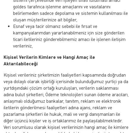
sistemi çerçevesinde veri işleyen sıfatı tutulması amacı
goldes tarafınca işlenme amaçlarını ve vasıtalarını
belirlemeden sadece depolama ve sistemin kullanılması ile
oluşan müşterilerinize ait bilgiler,
Esnaf veya tacir olmanız sebebi ile fırsat ve
kampanyalarımdan yararlanabilmeniz için size gönderilen
ticari iletileriniz gönderebilmemiz amacı ile işlenen iletişim
verileriniz,
Kişisel Verilerin Kimlere ve Hangi Amaç ile
Aktarılabileceği
Kişisel verileriniz şirketimizin faaliyetleri kapsamında doğrudan
veya dolaylı olarak işbirliği içerisinde bulunduğumuz yurtiçi ya da
yurtdışındaki çözüm ortağı kuruluşları, verilerin saklanması
adına bulut şirketleri, Ödeme teknolojileri sunan ödeme aracıları,
anlaşmalı olduğumuz bankalar, tanıtım, reklam ve elektronik
iletilerin gönderilmesi faaliyetleri adına ajans, reklam ve
pazarlama şirketleri ile hukuk, mali ve vergi danışmanları ile
diğer üçüncü kişiler ve iş ortaklarımız ile paylaşılabilmektedir.
Veri sorumlusu olarak kişisel verilerinizin hangi amaç ile kimlere