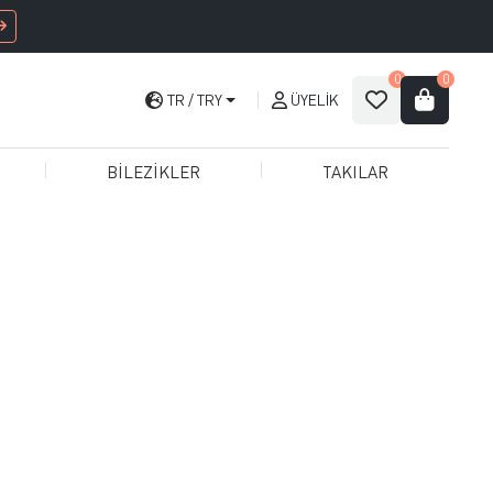
0
0
TR
TRY
ÜYELIK
BİLEZİKLER
TAKILAR