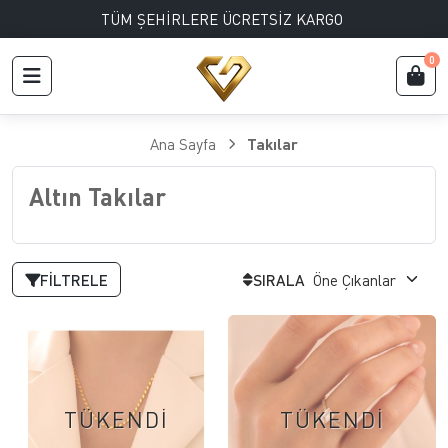
TÜM ŞEHİRLERE ÜCRETSİZ KARGO
0
Ana Sayfa
Takılar
Altın Takılar
FILTRELE
SIRALA
TÜKENDİ
TÜKENDİ