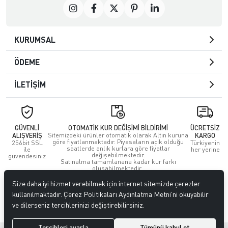
KURUMSAL
ÖDEME
İLETİŞİM
GÜVENLİ
OTOMATİK KUR DEĞİŞİMİ BİLDİRİMİ
ÜCRETSİZ
ALIŞVERİŞ
Sitemizdeki ürünler otomatik olarak Altın kuruna
KARGO
göre fiyatlanmaktadır. Piyasaların açık olduğu
256bit SSL
Türkiyenin
saatlerde anlık kurlara göre fiyatlar
ile
her yerine
değişebilmektedir.
güvendesiniz
Satınalma tamamlanana kadar kur farkı
oluşabilmektedir.
Size daha iyi hizmet verebilmek için internet sitemizde çerezler
© 2023
GoldEs
. Tüm hakları saklıdır.
kullanılmaktadır. Çerez Politikaları Aydınlatma Metni’ni okuyabilir
ve dilerseniz tercihlerinizi değiştirebilirsiniz.
Tercihleri ayarla
Tümünü kabul et
®