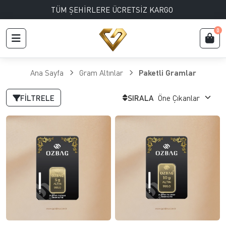
TÜM ŞEHİRLERE ÜCRETSİZ KARGO
0
Ana Sayfa
Gram Altınlar
Paketli Gramlar
FILTRELE
SIRALA